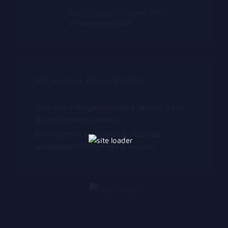
See U Dance (Original Edit)
22 Settembre 2018
Miraculous Music Station
Gian Maria Bragantini nato a Verona, è una
DJ e produttore italiano.
È cresciuto in un ambiente musicale
ascoltando tutti i generi di musica.