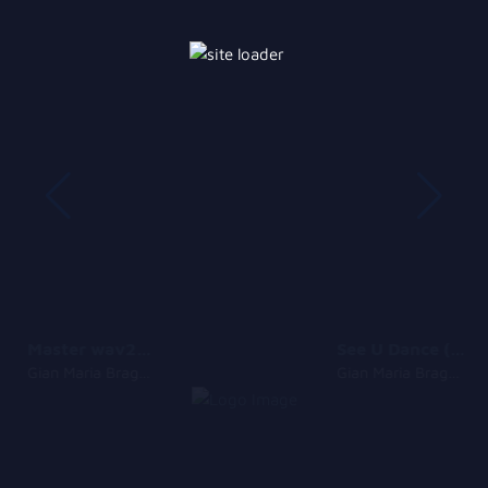
Master wav24 bit 44 1khz
See U Dance (Original Extended)
Gian Maria Bragantini
Gian Maria Bragantini