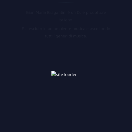
Gian Maria Bragantini è un DJ e produttore
italiano.
È cresciuto in un ambiente musicale ascoltando
tutti i generi di musica.